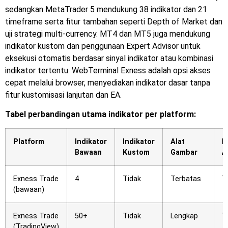
sedangkan MetaTrader 5 mendukung 38 indikator dan 21
timeframe serta fitur tambahan seperti Depth of Market dan
uji strategi multi-currency. MT4 dan MT5 juga mendukung
indikator kustom dan penggunaan Expert Advisor untuk
eksekusi otomatis berdasar sinyal indikator atau kombinasi
indikator tertentu. WebTerminal Exness adalah opsi akses
cepat melalui browser, menyediakan indikator dasar tanpa
fitur kustomisasi lanjutan dan EA.
Tabel perbandingan utama indikator per platform:
Platform
Indikator
Indikator
Alat
E
Bawaan
Kustom
Gambar
A
Exness Trade
4
Tidak
Terbatas
T
(bawaan)
Exness Trade
50+
Tidak
Lengkap
T
(TradingView)