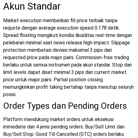
Akun Standar
Market execution memberikan fill price terbaik tanpa
requote dengan average execution speed 0.178 detik.
Spread floating mengikuti kondisi likuiditas real-time dengan
pelebaran minimal saat news release high-impact. Slippage
protection membatasi deviasi maksimal 3 pips dari
requested price pada major pairs.
Commission-free trading
berlaku untuk semua instrumen pada akun standar. Stop dan
limit levels dapat diset minimal 3 pips dari current market
price untuk major pairs. Partial position closing
memungkinkan profit taking bertahap tanpa menutup seluruh
posisi.
Order Types dan Pending Orders
Platform mendukung market orders untuk eksekusi
immediate dan 4 jenis pending orders: Buy/Sell Limit dan
Buy/Sell Stop. Good Till Cancelled (GTC) orders berlaku