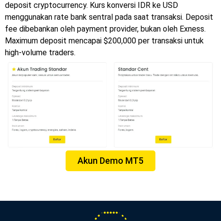
deposit cryptocurrency.
Kurs konversi IDR ke USD
menggunakan rate bank sentral pada saat transaksi. Deposit
fee dibebankan oleh payment provider, bukan oleh Exness.
Maximum deposit mencapai $200,000 per transaksi untuk
high-volume traders.
Akun Demo MT5