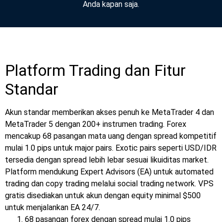
Anda kapan saja.
Platform Trading dan Fitur
Standar
Akun standar memberikan akses penuh ke MetaTrader 4 dan
MetaTrader 5 dengan 200+ instrumen trading. Forex
mencakup 68 pasangan mata uang dengan spread kompetitif
mulai 1.0 pips untuk major pairs. Exotic pairs seperti USD/IDR
tersedia dengan spread lebih lebar sesuai likuiditas market.
Platform mendukung Expert Advisors (EA) untuk automated
trading dan copy trading melalui social trading network. VPS
gratis disediakan untuk akun dengan equity minimal $500
untuk menjalankan EA 24/7.
68 pasangan forex dengan spread mulai 1.0 pips