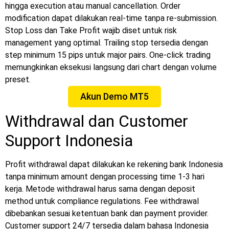
hingga execution atau manual cancellation. Order
modification dapat dilakukan real-time tanpa re-submission.
Stop Loss dan Take Profit wajib diset untuk risk
management yang optimal. Trailing stop tersedia dengan
step minimum 15 pips untuk major pairs. One-click trading
memungkinkan eksekusi langsung dari chart dengan volume
preset.
Akun Demo MT5
Withdrawal dan Customer
Support Indonesia
Profit withdrawal dapat dilakukan ke rekening bank Indonesia
tanpa minimum amount dengan processing time 1-3 hari
kerja. Metode withdrawal harus sama dengan deposit
method untuk compliance regulations. Fee withdrawal
dibebankan sesuai ketentuan bank dan payment provider.
Customer support 24/7 tersedia dalam bahasa Indonesia