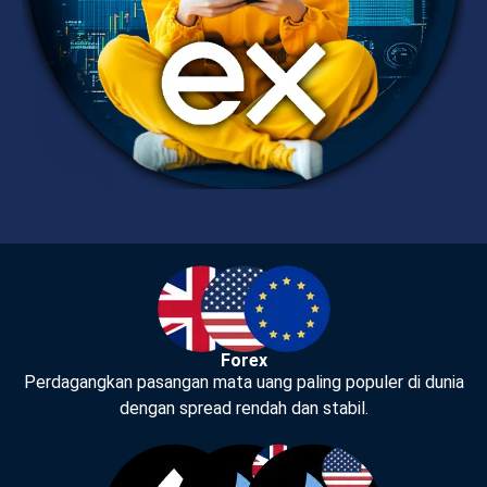
Forex
Perdagangkan pasangan mata uang paling populer di dunia
dengan spread rendah dan stabil.