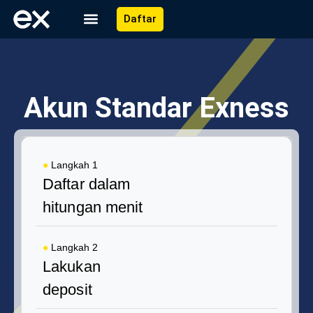
Daftar
Akun Standar Exness
●
Langkah 1
Daftar dalam
hitungan menit
●
Langkah 2
Lakukan
deposit