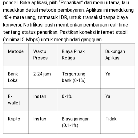
ponsel. Buka aplikasi, pilih “Penarikan” dari menu utama, lalu
masukkan detail metode pembayaran. Aplikasi ini mendukung
40+ mata uang, termasuk IDR, untuk transaksi tanpa biaya
konversi. Notifikasi push memberikan pembaruan real-time
tentang status penarikan. Pastikan koneksi internet stabil
(minimal 5 Mbps) untuk menghindari gangguan.
Metode
Waktu
Biaya Pihak
Dukungan
Proses
Ketiga
Aplikasi
Bank
2-24 jam
Tergantung
Ya
Lokal
bank (0-1%)
E-
Instan
0-1%
Ya
wallet
Kripto
Instan
Biaya jaringan
Tidak
(0,1-1%)