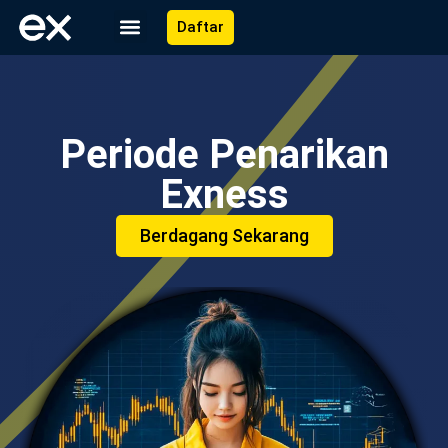
Daftar
Periode Penarikan
Exness
Berdagang Sekarang